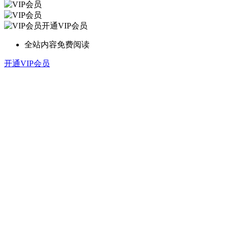
开通VIP会员
全站内容免费阅读
开通VIP会员