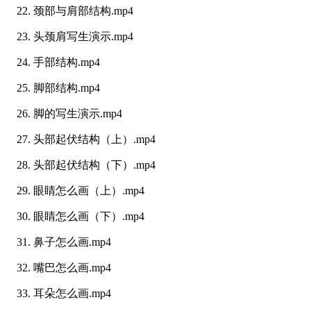
颈部与肩部结构.mp4
头颈肩写生演示.mp4
手部结构.mp4
脚部结构.mp4
脚的写生演示.mp4
头部起伏结构（上）.mp4
头部起伏结构（下）.mp4
眼睛怎么画（上）.mp4
眼睛怎么画（下）.mp4
鼻子怎么画.mp4
嘴巴怎么画.mp4
耳朵怎么画.mp4