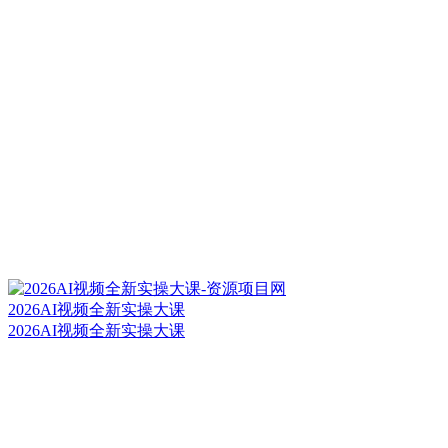
2026AI视频全新实操大课
2026AI视频全新实操大课