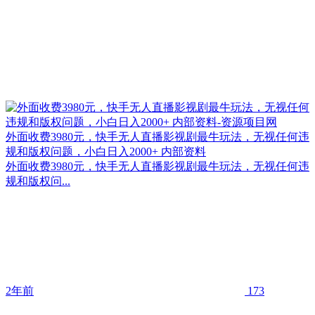
外面收费3980元，快手无人直播影视剧最牛玩法，无视任何违
规和版权问题，小白日入2000+ 内部资料
外面收费3980元，快手无人直播影视剧最牛玩法，无视任何违
规和版权问...
2年前
173