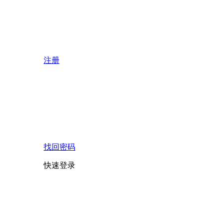
注册
找回密码
快速登录