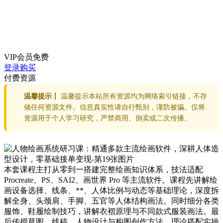
VIP会员
免费
登录购买
付费资源
温馨提示丨
温馨提示本站所有资源均为网络索引链接，不存
储任何资源文件。信息真实性请自行甄别，谨防被骗。仅将
资源用于个人学习研究，严禁商用、倒卖或二次传播。
本套课程主打从零到一搭建完整绘画知识体系，技法适配
Procreate、PS、SAI2、画世界 Pro 等主流软件。课程先讲解绘
画设备选择、线条、**、人体比例与动态等基础理论，深度拆
解全身、头颈肩、手脚、五官等人体结构画法。同时细分各类
服饰、鞋履绘制技巧，讲解衣褶原理与不同款式服装画法。最
后传授草图、线稿、人物设计与构图创作方法，理论搭配实操