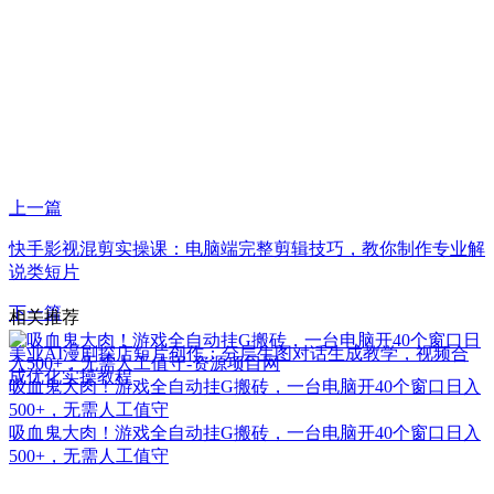
上一篇
快手影视混剪实操课：电脑端完整剪辑技巧，教你制作专业解
说类短片
下一篇
相关推荐
美业AI漫剧探店短片创作：分层生图对话生成教学，视频合
成优化实操教程
吸血鬼大肉！游戏全自动挂G搬砖，一台电脑开40个窗口日入
500+，无需人工值守
吸血鬼大肉！游戏全自动挂G搬砖，一台电脑开40个窗口日入
500+，无需人工值守