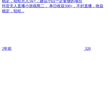
稳定，轻松月入5w+，建议小白一定要做的项目
抖音无人直播小游戏熊二， 单日收益500+，不封直播，收益
稳定，轻松...
2年前
320