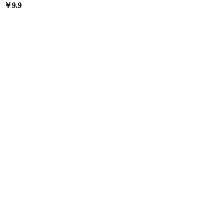
￥
9.9