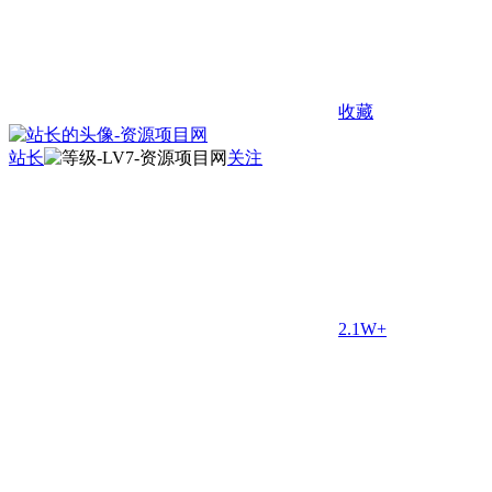
收藏
站长
关注
2.1W+