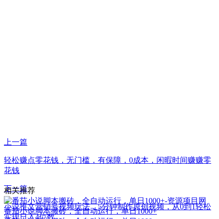
上一篇
轻松赚点零花钱，无门槛，有保障，0成本，闲暇时间赚赚零
花钱
下一篇
相关推荐
小说推文营销号视频玩法，5分钟制作原创视频，从0到1轻松
番茄小说脚本搬砖，全自动运行，单日1000+
实现日入4位数