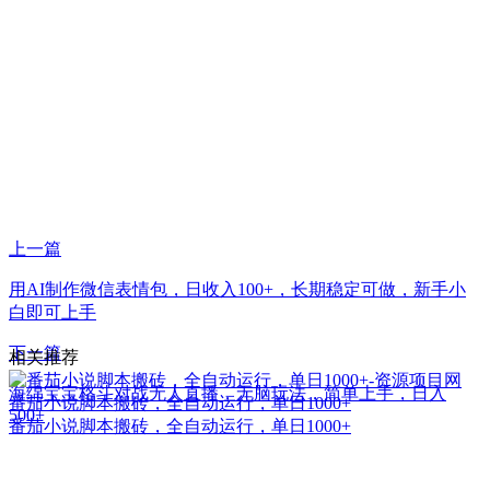
上一篇
用AI制作微信表情包，日收入100+，长期稳定可做，新手小
白即可上手
下一篇
相关推荐
海绵宝宝格斗对战无人直播，无脑玩法，简单上手，日入
番茄小说脚本搬砖，全自动运行，单日1000+
500+
番茄小说脚本搬砖，全自动运行，单日1000+