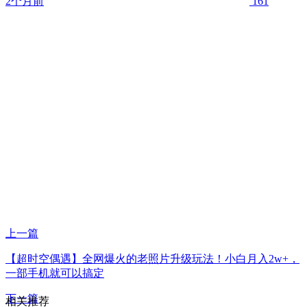
2个月前
161
上一篇
【超时空偶遇】全网爆火的老照片升级玩法！小白月入2w+，
一部手机就可以搞定
下一篇
相关推荐