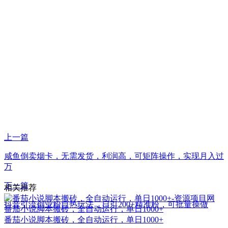
上一篇
咸鱼倒卖烟卡，无需发货，利润高，可矩阵操作，实现月入过
万
下一篇
相关推荐
抖音引流创业粉自热玩法，日引200+精准粉，可批量操做
番茄小说脚本搬砖，全自动运行，单日1000+
番茄小说脚本搬砖，全自动运行，单日1000+