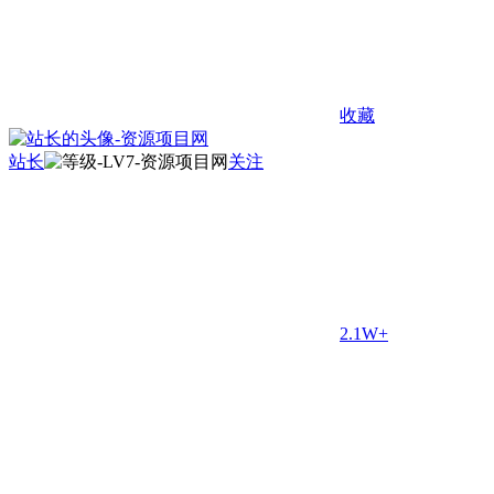
收藏
站长
关注
2.1W+