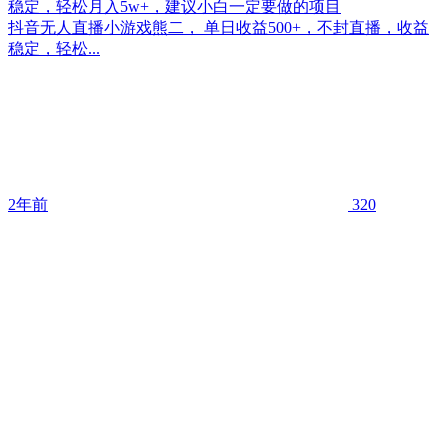
稳定，轻松月入5w+，建议小白一定要做的项目
抖音无人直播小游戏熊二， 单日收益500+，不封直播，收益
稳定，轻松...
2年前
320