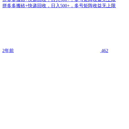
拼多多搬砖+快递回收，日入500+，多号矩阵收益无上限
2年前
462