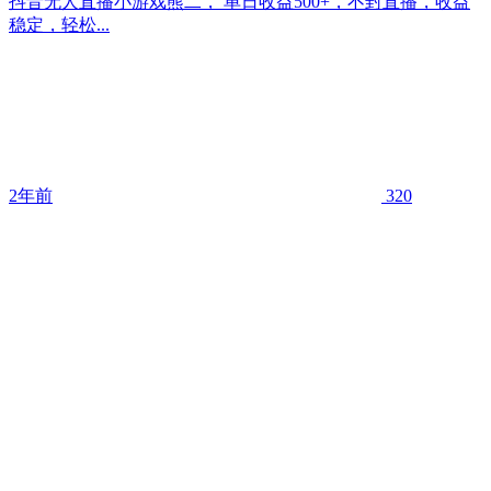
抖音无人直播小游戏熊二， 单日收益500+，不封直播，收益
稳定，轻松...
2年前
320