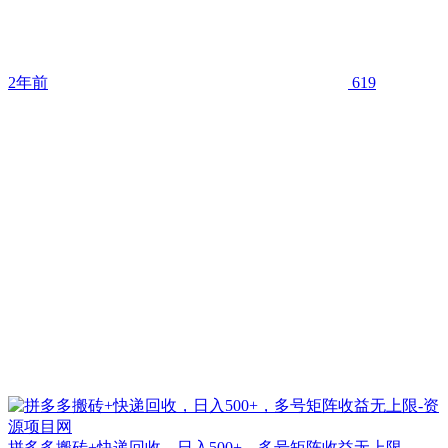
2年前
619
拼多多搬砖+快递回收，日入500+，多号矩阵收益无上限