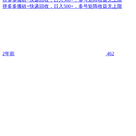
拼多多搬砖+快递回收，日入500+，多号矩阵收益无上限
2年前
462