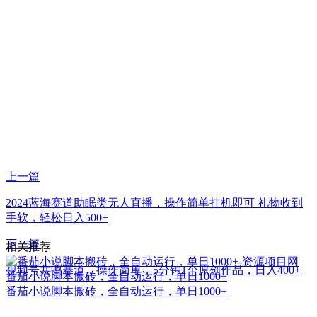
上一篇
2024蓝海赛道助眠类无人直播，操作简单挂机即可 礼物收到
手软，轻松日入500+
下一篇
相关推荐
视频号共鸣赛道，操作简单，5分钟1个原创作品，日入400+
番茄小说脚本搬砖，全自动运行，单日1000+
番茄小说脚本搬砖，全自动运行，单日1000+