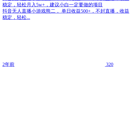
稳定，轻松月入5w+，建议小白一定要做的项目
抖音无人直播小游戏熊二， 单日收益500+，不封直播，收益
稳定，轻松...
2年前
320