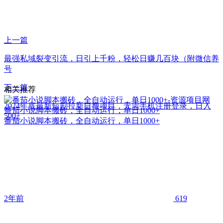
上一篇
最强私域裂变引流，日引上千粉，轻松日赚几百块（附微信养
号
下一篇
相关推荐
2024年底最新短剧拉新自撸项目，无需手机注册登录，日入
番茄小说脚本搬砖，全自动运行，单日1000+
500+
番茄小说脚本搬砖，全自动运行，单日1000+
2年前
619