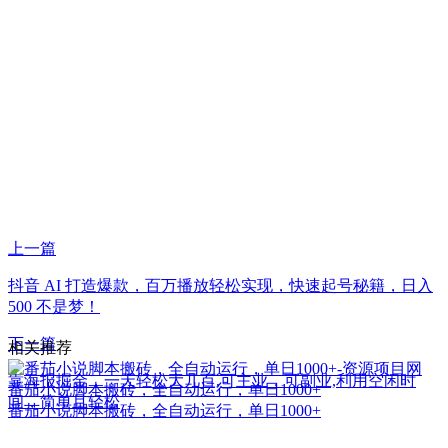
上一篇
抖音 AI 打造爆款，百万播放轻松实现，快速起号秘籍，日入
500 不是梦！
下一篇
相关推荐
靠海报掘金，一天轻松大几百,可主业，可副业,利用空闲时
番茄小说脚本搬砖，全自动运行，单日1000+
间，简单且轻松
番茄小说脚本搬砖，全自动运行，单日1000+