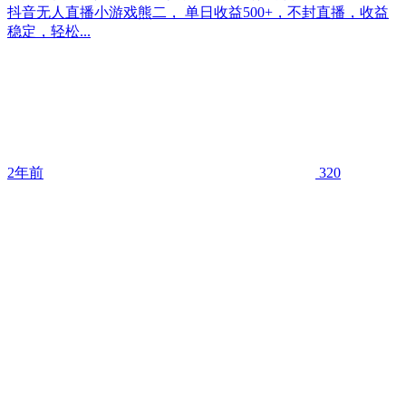
抖音无人直播小游戏熊二， 单日收益500+，不封直播，收益
稳定，轻松...
2年前
320