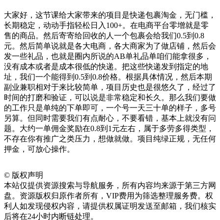
大家好，这节课给大家带来的项目是快递包裹淘金，无门槛，
长期稳定，动动手指轻松日入100+。在电商平台零增就是零
售的商品。然后寄寄给回收的人一个包裹会给我们0.5到0.8
元。然后简单说就是各大电商，各大商家为了做店铺，然后会
发一些礼品，也就是圈内所说的AB单礼品单咱们能拿很多，
没有成本或者是成本很低的快递。把这些快递发到指定的地
址，我们一个能得到0.5到0.8价格。根据具体情况，然后本期
副业兼职相对于来比较简单，项目历史也是很悠久了，经过了
时间的打磨和验证，可以说是非常稳定和长久。那么我们要做
的工作只是单纯的下单即可，一个号一天三十单的样子，多号
另算。但同时需要我们有点耐心，不要看错，基本上就没有问
题。大约一单佣金奖励在0.8到1元左右，属于多劳多得类型，
不存在你有推广之类压力，想做就做。项目纯绿正规，无任何
押金，可放心操作。
©
版权声明
本站仅提供资源搜索与导航服务，所有内容均来源于第三方网
盘。资源版权归原作者所有，VIP费用为筛选整理服务费。权
利人如发现侵权内容，请提供权属证明发送至邮箱，我们核实
后将在24小时内断链处理。