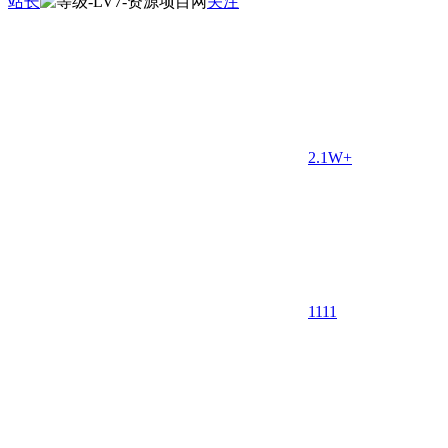
站长
关注
2.1W+
11
11