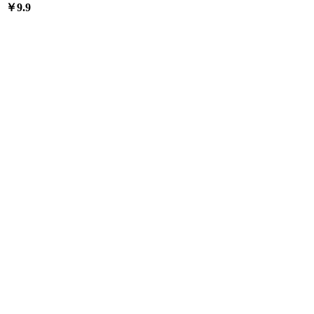
￥
9.9