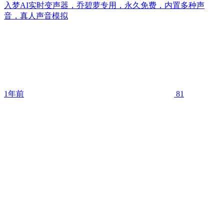
入梦AI实时变声器，乔碧萝专用，永久免费，内置多种声
音，真人声音模拟
1年前
81