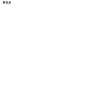
￥
9.9