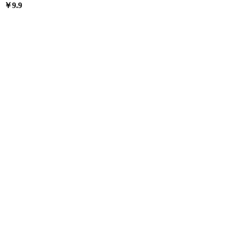
￥
9.9