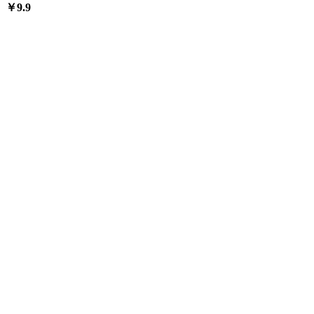
￥
9.9