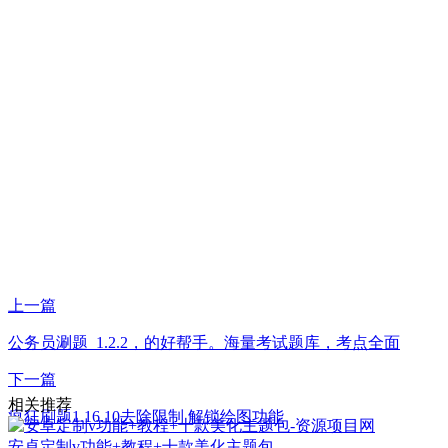
上一篇
公务员涮题_1.2.2，的好帮手。海量考试题库，考点全面
下一篇
相关推荐
疯狂刷题1.16.10去除限制 解锁绘图功能
安卓定制v功能+教程+十款美化主题包