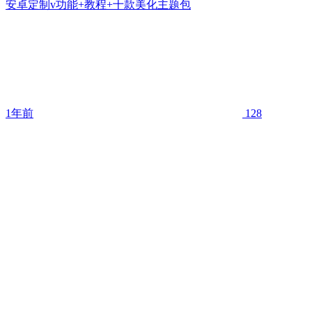
安卓定制v功能+教程+十款美化主题包
1年前
128