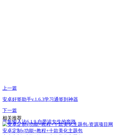
上一篇
安卓好签助手v.1.6.3学习通签到神器
下一篇
相关推荐
章鱼输入法6.1.9 自带追女生的套路
安卓定制v功能+教程+十款美化主题包