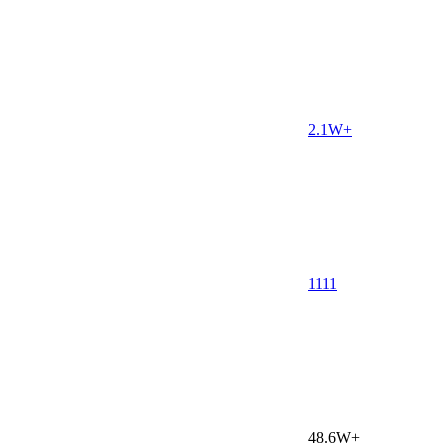
2.1W+
11
11
48.6W+