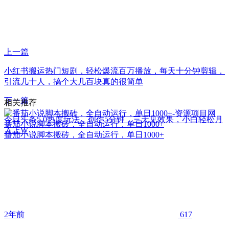
上一篇
小红书搬运热门短剧，轻松爆流百万播放，每天十分钟剪辑，
引流几十人，搞个大几百块真的很简单
下一篇
相关推荐
今日头条5.0热度玩法，创作5分钟，三天见效果，小白轻松月
番茄小说脚本搬砖，全自动运行，单日1000+
入上W
番茄小说脚本搬砖，全自动运行，单日1000+
2年前
617