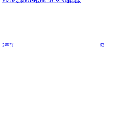
VMOS定制ROM包HnciseOS9.6.0解锁版
2年前
62