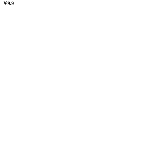
￥
9.9