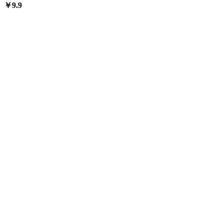
￥
9.9