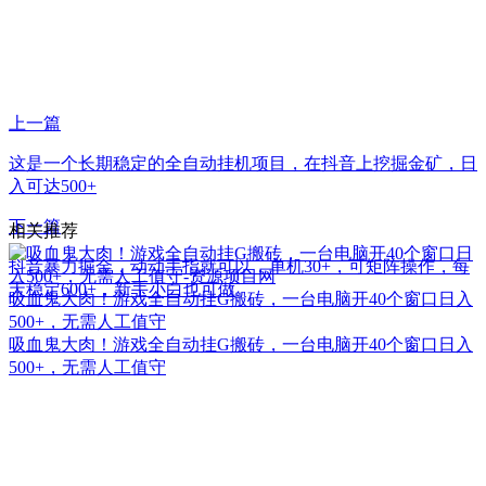
上一篇
这是一个长期稳定的全自动挂机项目，在抖音上挖掘金矿，日
入可达500+
下一篇
相关推荐
抖音暴力掘金，动动手指就可以，单机30+，可矩阵操作，每
天稳定600+，新手小白也可做
吸血鬼大肉！游戏全自动挂G搬砖，一台电脑开40个窗口日入
500+，无需人工值守
吸血鬼大肉！游戏全自动挂G搬砖，一台电脑开40个窗口日入
500+，无需人工值守