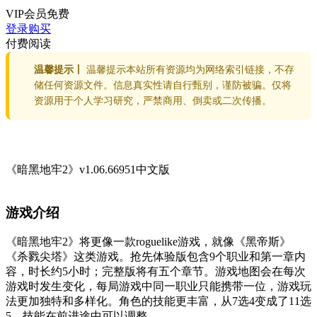
VIP会员
免费
登录购买
付费阅读
温馨提示丨
温馨提示本站所有资源均为网络索引链接，不存
储任何资源文件。信息真实性请自行甄别，谨防被骗。仅将
资源用于个人学习研究，严禁商用、倒卖或二次传播。
《暗黑地牢2》v1.06.66951中文版
游戏介绍
《暗黑地牢2》将更像一款roguelike游戏，就像《黑帝斯》
《杀戮尖塔》这类游戏。抢先体验版包含9个职业和第一章内
容，时长约5小时；完整版将有五个章节。游戏地图会在每次
游戏时发生变化，每局游戏中同一职业只能携带一位，游戏玩
法更加独特和多样化。角色的技能更丰富，从7选4变成了11选
5，技能在前进途中可以调整。