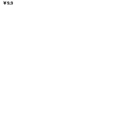
￥
9.9