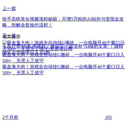
上一篇
快手高铁美女视频涨粉秘籍：月增5万粉的AI创作与变现全攻
略，拆解全套操作流程！
下一篇
相关推荐
头条付费980私密课程！教你写一篇没有“AI味的文章”！做精
细化运营随便日入3位数
吸血鬼大肉！游戏全自动挂G搬砖，一台电脑开40个窗口日入
500+，无需人工值守
吸血鬼大肉！游戏全自动挂G搬砖，一台电脑开40个窗口日入
500+，无需人工值守
2个月前
101