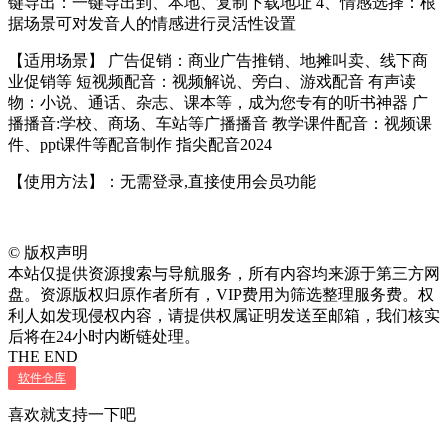
键导出：一键导出到、本地、复制下载地址 4、情感选择：根
据场景可对发音人的情感进行灵活性设置
【适用场景】 广告促销：商业广告推销、地摊叫卖、线下商
业促销等 短视频配音：视频解说、旁白、游戏配音 有声读
物：小说、通话、杂志、课本等，成为您专有的听书神器 广
播播音:学校、商场、车站等广播播音 教学课件配音：视频课
件、ppt课件等配音制作 指尖配音2024
【使用方法】：无需登录,直接使用会员功能
©
版权声明
本站仅提供资源搜索与导航服务，所有内容均来源于第三方网
盘。资源版权归原作者所有，VIP费用为筛选整理服务费。权
利人如发现侵权内容，请提供权属证明发送至邮箱，我们核实
后将在24小时内断链处理。
THE END
软件仓库
喜欢就支持一下吧