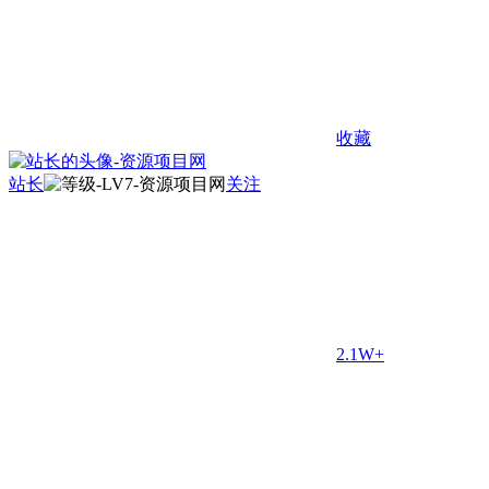
收藏
站长
关注
2.1W+