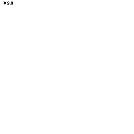
￥
9.9