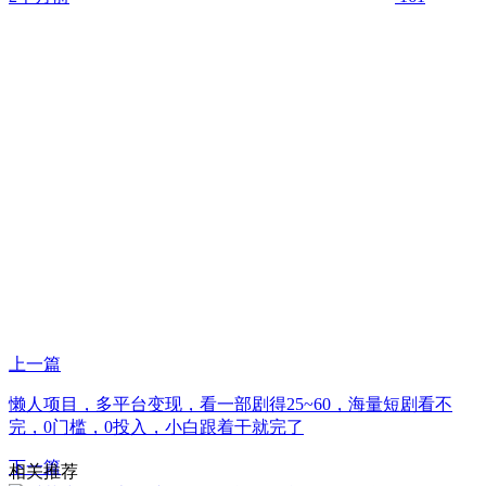
上一篇
懒人项目，多平台变现，看一部剧得25~60，海量短剧看不
完，0门槛，0投入，小白跟着干就完了
下一篇
相关推荐