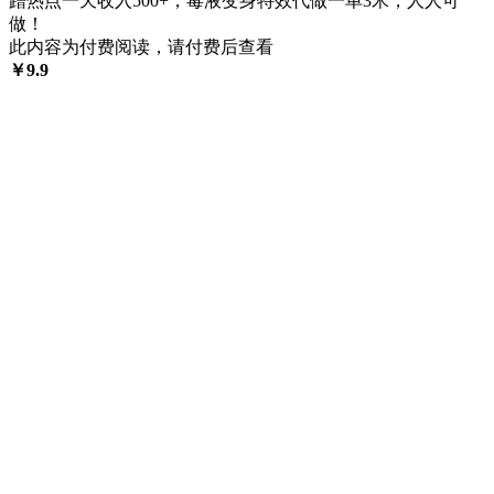
蹭热点一天收入500+，毒液变身特效代做一单3米，人人可
做！
此内容为付费阅读，请付费后查看
￥
9.9