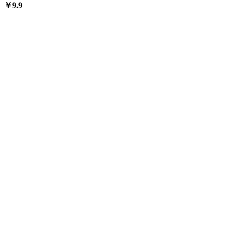
￥
9.9