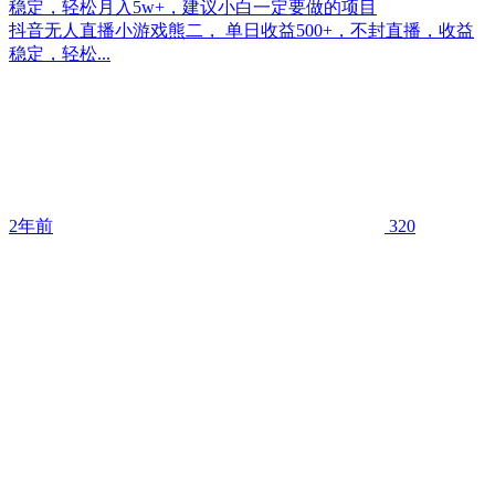
稳定，轻松月入5w+，建议小白一定要做的项目
抖音无人直播小游戏熊二， 单日收益500+，不封直播，收益
稳定，轻松...
2年前
320