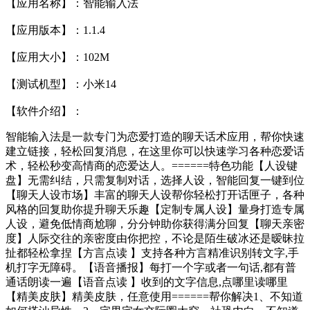
【应用名称】：智能输入法
【应用版本】：1.1.4
【应用大小】：102M
【测试机型】：小米14
【软件介绍】：
智能输入法是一款专门为恋爱打造的聊天话术应用，帮你快速
建立链接，轻松回复消息，在这里你可以快速学习各种恋爱话
术，轻松秒变高情商的恋爱达人。======特色功能【人设键
盘】无需纠结，只需复制对话，选择人设，智能回复一键到位
【聊天人设市场】丰富的聊天人设帮你轻松打开话匣子，各种
风格的回复助你提升聊天乐趣【定制专属人设】量身打造专属
人设，避免低情商尬聊，分分钟助你获得满分回复【聊天亲密
度】人际交往的亲密度由你把控，不论是陌生破冰还是暧昧拉
扯都轻松拿捏【方言点读 】支持各种方言精准识别转文字,手
机打字无障碍。【语音播报】每打一个字或者一句话,都有普
通话朗读一遍【语音点读 】收到的文字信息,点哪里读哪里
【精美皮肤】精美皮肤，任意使用======帮你解决1、不知道