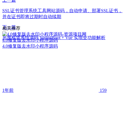
上一篇
SSL证书管理系统工具网站源码，自动申请、部署SSL证书，
并在证书即将过期时自动续期
下一篇
相关推荐
房屋租赁系统源码 SpringBoot + Vue 实现全功能解析
4.0修复版去水印小程序源码
4.0修复版去水印小程序源码
1年前
159