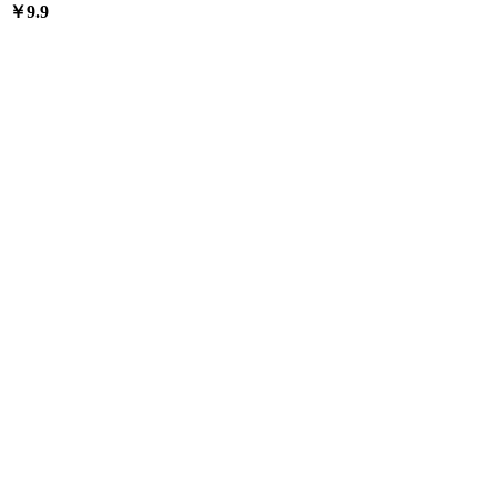
￥
9.9