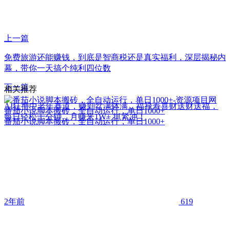
上一篇
免费旅游还能赚钱，到底是智商税还是真实福利，深层揭秘内
幕，带你一天搞个纯利四位数
下一篇
相关推荐
AI狂撸中老年赛道，赚到盆满钵满，福禄寿喜财送财送福，
番茄小说脚本搬砖，全自动运行，单日1000+
每日轻松十分钟，月赚米1W+ 抓紧冲！
番茄小说脚本搬砖，全自动运行，单日1000+
2年前
619